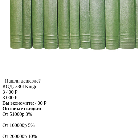
Нашли дешевле?
КОД:
3361Knigi
3 400
Р
3 000
Р
Вы экономите:
400
Р
Оптовые скидки:
От 51000р
3%
От 100000р
5%
От 200000р
10%