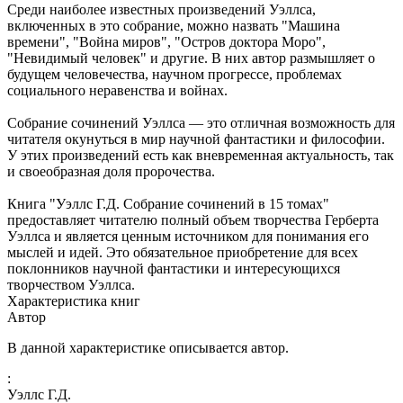
Среди наиболее известных произведений Уэллса,
включенных в это собрание, можно назвать "Машина
времени", "Война миров", "Остров доктора Моро",
"Невидимый человек" и другие. В них автор размышляет о
будущем человечества, научном прогрессе, проблемах
социального неравенства и войнах.
Собрание сочинений Уэллса — это отличная возможность для
читателя окунуться в мир научной фантастики и философии.
У этих произведений есть как вневременная актуальность, так
и своеобразная доля пророчества.
Книга "Уэллс Г.Д. Собрание сочинений в 15 томах"
предоставляет читателю полный объем творчества Герберта
Уэллса и является ценным источником для понимания его
мыслей и идей. Это обязательное приобретение для всех
поклонников научной фантастики и интересующихся
творчеством Уэллса.
Характеристика книг
Автор
В данной характеристике описывается автор.
:
Уэллс Г.Д.