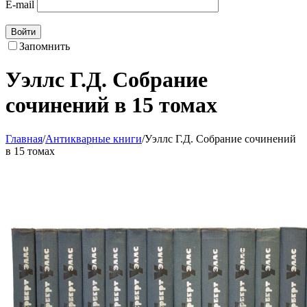
E-mail
Войти
Запомнить
Уэллс Г.Д. Собрание
сочинений в 15 томах
Главная
/
Антикварные книги
/
Уэллс Г.Д. Собрание сочинений
в 15 томах