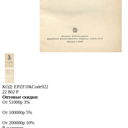
КОД:
EPZF10kCode922
22 802
Р
Оптовые скидки:
От 51000р
3%
От 100000р
5%
От 200000р
10%
В наличии