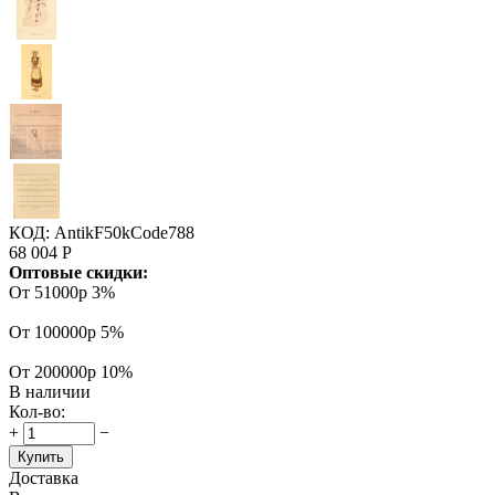
КОД:
AntikF50kCode788
68 004
Р
Оптовые скидки:
От 51000р
3%
От 100000р
5%
От 200000р
10%
В наличии
Кол-во:
+
−
Купить
Доставка