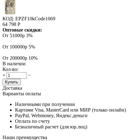
КОД:
EPZF10kCode1069
64 798
Р
Оптовые скидки:
От 51000р
3%
От 100000р
5%
От 200000р
10%
В наличии
Кол-во:
+
−
Купить
Доставка
Варианты оплаты
Наличными при получении
Картами Visa, MasterCard или МИР (только онлайн)
PayPal, Webmoney, Яндекс.деньги
Оплата по счету
Безналичный расчет (для юр.лиц)
Наши преимущества