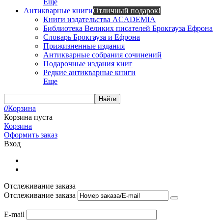
Еще
Антикварные книги
Отличный подарок!
Книги издательства ACADEMIA
Библиотека Великих писателей Брокгауза Ефрона
Словарь Брокгауза и Ефрона
Прижизненные издания
Антикварные собрания сочинений
Подарочные издания книг
Редкие антикварные книги
Еще
Найти
0
Корзина
Корзина пуста
Корзина
Оформить заказ
Вход
Отслеживание заказа
Отслеживание заказа
E-mail