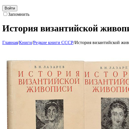
Войти
Запомнить
История византийской живопис
Главная
/
Книги
/
Редкие книги СССР
/
История византийской живо