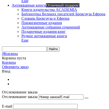
Еще
Антикварные книги
Отличный подарок!
Книги издательства ACADEMIA
Библиотека Великих писателей Брокгауза Ефрона
Словарь Брокгауза и Ефрона
Прижизненные издания
Антикварные собрания сочинений
Подарочные издания книг
Редкие антикварные книги
Еще
Найти
0
Корзина
Корзина пуста
Корзина
Оформить заказ
Вход
Отслеживание заказа
Отслеживание заказа
E-mail