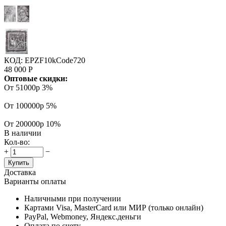
КОД:
EPZF10kCode720
48 000
Р
Оптовые скидки:
От 51000р
3%
От 100000р
5%
От 200000р
10%
В наличии
Кол-во:
+
−
Купить
Доставка
Варианты оплаты
Наличными при получении
Картами Visa, MasterCard или МИР (только онлайн)
PayPal, Webmoney, Яндекс.деньги
Оплата по счету