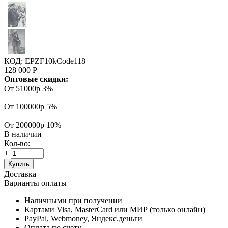
КОД:
EPZF10kCode118
128 000
Р
Оптовые скидки:
От 51000р
3%
От 100000р
5%
От 200000р
10%
В наличии
Кол-во:
+
−
Купить
Доставка
Варианты оплаты
Наличными при получении
Картами Visa, MasterCard или МИР (только онлайн)
PayPal, Webmoney, Яндекс.деньги
Оплата по счету