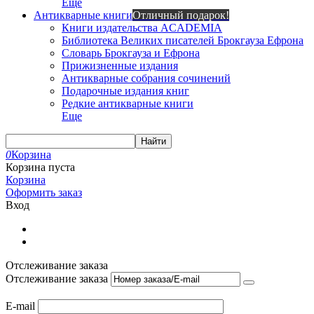
Еще
Антикварные книги
Отличный подарок!
Книги издательства ACADEMIA
Библиотека Великих писателей Брокгауза Ефрона
Словарь Брокгауза и Ефрона
Прижизненные издания
Антикварные собрания сочинений
Подарочные издания книг
Редкие антикварные книги
Еще
Найти
0
Корзина
Корзина пуста
Корзина
Оформить заказ
Вход
Отслеживание заказа
Отслеживание заказа
E-mail