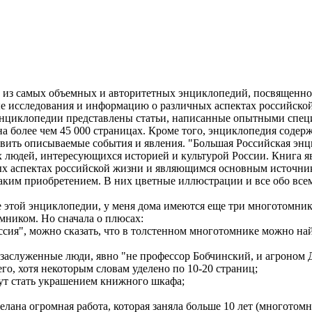
 из самых объемных и авторитетных энциклопедий, посвященной 
е исследования и информацию о различных аспектах российской
В энциклопедии представлены статьи, написанные опытными спец
а более чем 45 000 страницах. Кроме того, энциклопедия содер
авить описываемые события и явления. "Большая Российская энц
х людей, интересующихся историей и культурой России. Книга 
аспектах российской жизни и являющимся основным источником
таким приобретением. В них цветные иллюстрации и все обо все
 этой энциклопедии, у меня дома имеются еще три многотомника,
мником. Но сначала о плюсах:
ссия", можно сказать, что в толстенном многотомнике можно н
заслуженные люди, явно "не профессор Бобчинский, и агроном 
го, хотя некоторым словам уделено по 10-20 страниц;
гут стать украшением книжного шкафа;
ана огромная работа, которая заняла больше 10 лет (многотомни