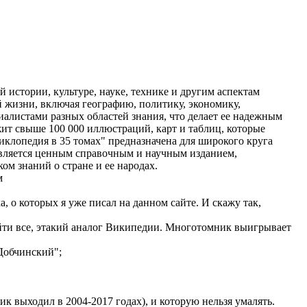
истории, культуре, науке, технике и другим аспектам
 жизни, включая географию, политику, экономику,
иалистами разных областей знания, что делает ее надежным
жит свыше 100 000 иллюстраций, карт и таблиц, которые
иклопедия в 35 томах" предназначена для широкого круга
является ценным справочным и научным изданием,
 знаний о стране и ее народах.
м
 о которых я уже писал на данном сайте. И скажу так,
айти все, этакий аналог Википедии. Многотомник выигрывает
Добчинский";
к выходил в 2004-2017 годах), и которую нельзя умалять.