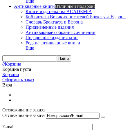
Еще
Антикварные книги
Отличный подарок!
Книги издательства ACADEMIA
Библиотека Великих писателей Брокгауза Ефрона
Словарь Брокгауза и Ефрона
Прижизненные издания
Антикварные собрания сочинений
Подарочные издания книг
Редкие антикварные книги
Еще
Найти
0
Корзина
Корзина пуста
Корзина
Оформить заказ
Вход
Отслеживание заказа
Отслеживание заказа
E-mail