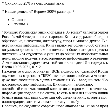
* Скидки до 25% на следующий заказ,
* Нашли дешевле? Вернем 300% разницы!*
Описание
Отзывы
3
"Большая Российская энциклопедия в 35 томах" является одной
Российской Федерации и ее народов. Книга содержит обширны
образование, искусство, литературу, спорт и многое другое. 
источником информации. Книга включает более 70 000 статей н
визуально дополняют текст и помогают более наглядно предст
читателей - от студентов и ученых до обычных любознательны
помогающим получить всестороннюю информацию о различных 
А мне достались даром тома этой энциклопедии! И я горжусь 
Елена
19.06.2021, 01:12
Наконец-то я смог это найти! ВСЕ, полностью! Спасибо! Кроме
двухтомных отрезок от "БРЭ"- не стал моим любимым многото
даже познакомившись с двумя томами из 35 + вводный том "Ро
достоверностью информации, Википедия - гибкостью;
достойный и впечатляющий коллектив авторов многотомника, 
информация подробна но сжата, то есть в ней нет ничего лишне
бумага приятная, радующее глаз оформление книг, которые мо
иллюстрации, хотя и маловато на такую глыбу.
Вообщем, по созданию современного аналога "БСЭ" была продел