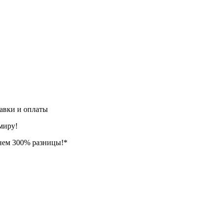
авки и оплаты
миру!
нем 300% разницы!*