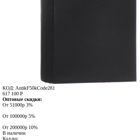
КОД:
AntikF50kCode281
617 100
Р
Оптовые скидки:
От 51000р
3%
От 100000р
5%
От 200000р
10%
В наличии
Кол-во: