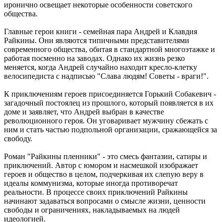
иронично освещает некоторые особенности советского
общества.
Главные герои книги - семейная пара Андрей и Клавдия
Райкины. Они являются типичными представителями
современного общества, обитая в стандартной многоэтажке и
работая посменно на заводах. Однако их жизнь резко
меняется, когда Андрей случайно находит кресло-клетку
велосипедиста с надписью "Слава людям! Советы - враги!".
К приключениям героев присоединяется Горький Собакевич -
загадочный постоялец из прошлого, который появляется в их
доме и заявляет, что Андрей выбран в качестве
революционного героя. Он уговаривает мужчину сбежать с
ним и стать частью подпольной организации, сражающейся за
свободу.
Роман "Райкины пленники" - это смесь фантазии, сатиры и
приключений. Автор с юмором и насмешкой изображает
героев и общество в целом, подчеркивая их слепую веру в
идеалы коммунизма, которые иногда противоречат
реальности. В процессе своих приключений Райкины
начинают задаваться вопросами о смысле жизни, ценности
свободы и ограничениях, накладываемых на людей
идеологией.