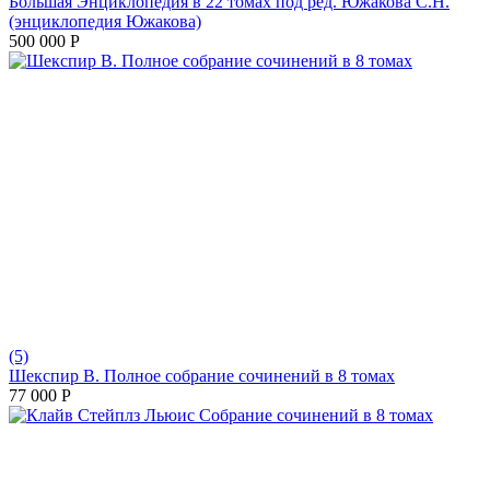
Большая Энциклопедия в 22 томах под ред. Южакова С.Н.
(энциклопедия Южакова)
500 000
Р
(5)
Шекспир В. Полное собрание сочинений в 8 томах
77 000
Р