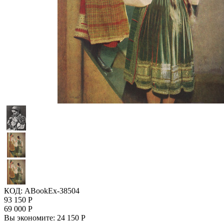
КОД:
ABookEx-38504
93 150
Р
69 000
Р
Вы экономите:
24 150
Р