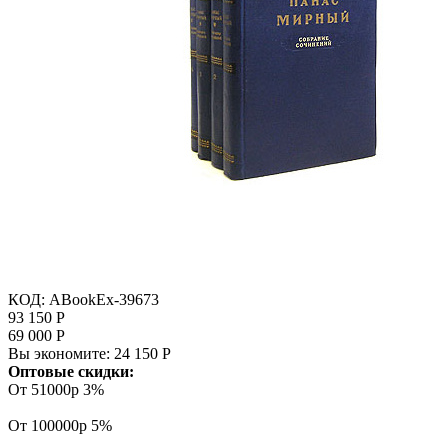
КОД:
ABookEx-39673
93 150
Р
69 000
Р
Вы экономите:
24 150
Р
Оптовые скидки:
От 51000р
3%
От 100000р
5%