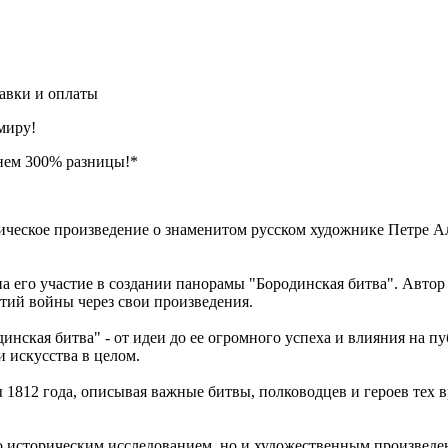
авки и оплаты
миру!
нем 300% разницы!*
орическое произведение о знаменитом русском художнике Петре 
а его участие в создании панорамы "Бородинская битва". Автор 
тий войны через свои произведения.
ская битва" - от идеи до ее огромного успеха и влияния на пу
 искусства в целом.
1812 года, описывая важные битвы, полководцев и героев тех в
ько историческим исследованием, но и художественным произвед