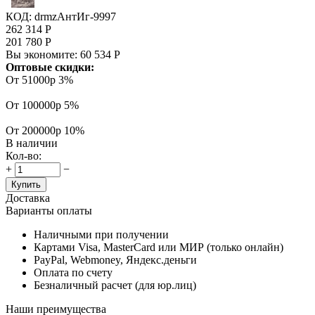
КОД:
drmzАнтИг-9997
262 314
Р
201 780
Р
Вы экономите:
60 534
Р
Оптовые скидки:
От 51000р
3%
От 100000р
5%
От 200000р
10%
В наличии
Кол-во:
+
−
Купить
Доставка
Варианты оплаты
Наличными при получении
Картами Visa, MasterCard или МИР (только онлайн)
PayPal, Webmoney, Яндекс.деньги
Оплата по счету
Безналичный расчет (для юр.лиц)
Наши преимущества