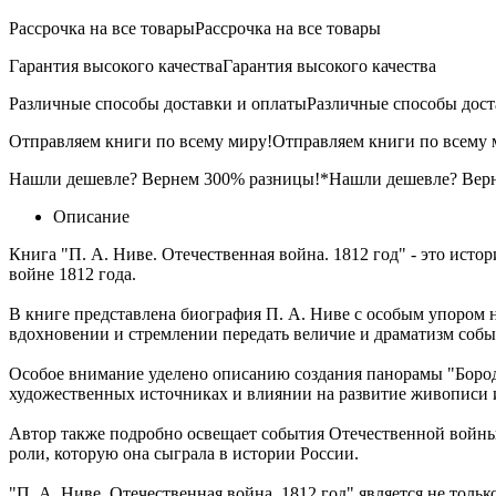
Рассрочка на все товары
Рассрочка на все товары
Гарантия высокого качества
Гарантия высокого качества
Различные способы доставки и оплаты
Различные способы дост
Отправляем книги по всему миру!
Отправляем книги по всему 
Нашли дешевле? Вернем 300% разницы!*
Нашли дешевле? Вер
Описание
Книга "П. А. Ниве. Отечественная война. 1812 год" - это ист
войне 1812 года.
В книге представлена биография П. А. Ниве с особым упором н
вдохновении и стремлении передать величие и драматизм собы
Особое внимание уделено описанию создания панорамы "Бородин
художественных источниках и влиянии на развитие живописи и
Автор также подробно освещает события Отечественной войны 
роли, которую она сыграла в истории России.
"П. А. Ниве. Отечественная война. 1812 год" является не тол