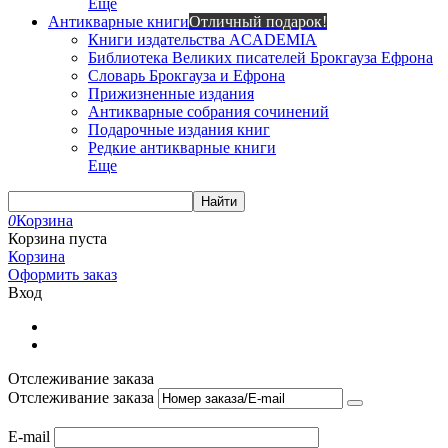
Еще
Антикварные книги
Отличный подарок!
Книги издательства ACADEMIA
Библиотека Великих писателей Брокгауза Ефрона
Словарь Брокгауза и Ефрона
Прижизненные издания
Антикварные собрания сочинений
Подарочные издания книг
Редкие антикварные книги
Еще
Найти
0
Корзина
Корзина пуста
Корзина
Оформить заказ
Вход
Отслеживание заказа
Отслеживание заказа
E-mail