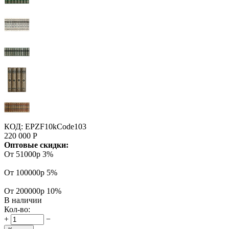
КОД:
EPZF10kCode103
220 000
Р
Оптовые скидки:
От 51000р
3%
От 100000р
5%
От 200000р
10%
В наличии
Кол-во:
+
−