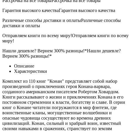
Рассрочка на все товары
Рассрочка на все товары
Гарантия высокого качества
Гарантия высокого качества
Различные способы доставки и оплаты
Различные способы
доставки и оплаты
Отправляем книги по всему миру!
Отправляем книги по всему
миру!
Нашли дешевле? Вернем 300% разницы!*
Нашли дешевле?
Вернем 300% разницы!*
Описание
Характеристики
Комплект из 110 книг "Конан" представляет собой набор
произведений о приключениях героя Конана-варвара,
созданного американским писателем Робертом Ховардом.
Книги рассказывают о жизни и приключениях Конана в его
постоянном стремлении к власти, богатству и славе. В серии
книг о Конане читатели погружаются в мир фэнтези, где
воинственные кланы, могущественные волшебники и
опасные чудовища сосуществуют во времена древних
цивилизаций. Конан, сильный и храбрый воин, известный
своими навыками в сражениях, странствует по землям