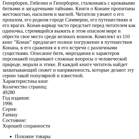
Гипербореи, Гибелии и Гипербореи, сталкиваясь с кровавыми
битвами и загадочными тайнами. Книги о Конане пропитаны
жестокостью, насилием и магией. Читатели узнают о его
прошлом, его родном городе Симмерии, его путешествиях и
его врагах. Конан-варвар часто предстает перед читателем как
одиночка, стремящийся выжить в этом опасном мире и
обрести свое место среди великих воинов. Комплект из 110
книг "Конан" предлагает полное погружение в путешествия
Конана, в его сражения и в его встречи с различными
существами. Описание битв, мироздания и характеров
персонажей поднимают сложные вопросы о человеческой
природе, морали и этике. В каждой книге читатель найдет
захватывающий сюжет и напряженность, которые делают эту
серию такой популярной и известной.
Характеристика книг
Количество страниц:
49280
Год издания:
1996
Серия:
Fantasy
Состояние:
Хорошей сохранности
Похожие товары