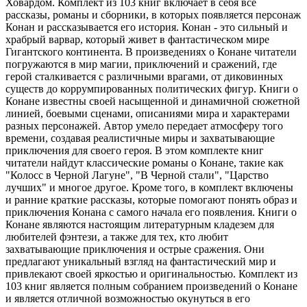
Ховардом. Комплект из 103 книг включает в себя все
рассказы, романы и сборники, в которых появляется персонаж
Конан и рассказывается его история. Конан - это сильный и
храбрый варвар, который живет в фантастическом мире
Гигантского континента. В произведениях о Конане читатели
погружаются в мир магии, приключений и сражений, где
герой сталкивается с различными врагами, от диковинных
существ до коррумпированных политических фигур. Книги о
Конане известны своей насыщенной и динамичной сюжетной
линией, боевыми сценами, описаниями мира и характерами
разных персонажей. Автор умело передает атмосферу того
времени, создавая реалистичные миры и захватывающие
приключения для своего героя. В этом комплекте книг
читатели найдут классические романы о Конане, такие как
"Колосс в Черной Лагуне", "В Черной стали", "Царство
лучших" и многое другое. Кроме того, в комплект включены
и ранние краткие рассказы, которые помогают понять образ и
приключения Конана с самого начала его появления. Книги о
Конане являются настоящим литературным кладезем для
любителей фэнтези, а также для тех, кто любит
захватывающие приключения и острые сражения. Они
предлагают уникальный взгляд на фантастический мир и
привлекают своей яркостью и оригинальностью. Комплект из
103 книг является полным собранием произведений о Конане
и является отличной возможностью окунуться в его