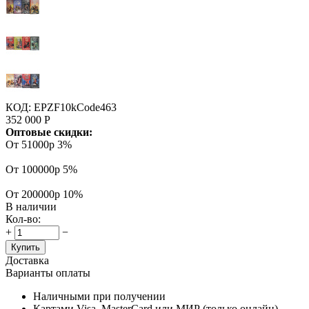
КОД:
EPZF10kCode463
352 000
Р
Оптовые скидки:
От 51000р
3%
От 100000р
5%
От 200000р
10%
В наличии
Кол-во:
+
−
Купить
Доставка
Варианты оплаты
Наличными при получении
Картами Visa, MasterCard или МИР (только онлайн)