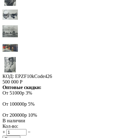
КОД:
EPZF10kCode426
500 000
Р
Оптовые скидки:
От 51000р
3%
От 100000р
5%
От 200000р
10%
В наличии
Кол-во:
+
−