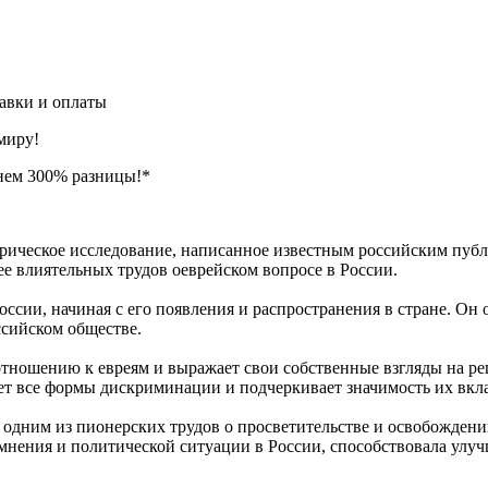
авки и оплаты
миру!
нем 300% разницы!*
торическое исследование, написанное известным российским пу
ее влиятельных трудов оеврейском вопросе в России.
оссии, начиная с его появления и распространения в стране. Он
ссийском обществе.
отношению к евреям и выражает свои собственные взгляды на ре
т все формы дискриминации и подчеркивает значимость их вкла
 одним из пионерских трудов о просветительстве и освобождении
 мнения и политической ситуации в России, способствовала ул