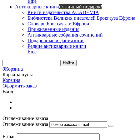
Еще
Антикварные книги
Отличный подарок!
Книги издательства ACADEMIA
Библиотека Великих писателей Брокгауза Ефрона
Словарь Брокгауза и Ефрона
Прижизненные издания
Антикварные собрания сочинений
Подарочные издания книг
Редкие антикварные книги
Еще
Найти
0
Корзина
Корзина пуста
Корзина
Оформить заказ
Вход
Отслеживание заказа
Отслеживание заказа
E-mail