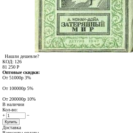
Нашли дешевле?
КОД:
126
81 250
Р
Оптовые скидки:
От 51000р
3%
От 100000р
5%
От 200000р
10%
В наличии
Кол-во:
+
−
Купить
Доставка
Варианты оплаты