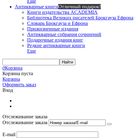
Еще
Антикварные книги
Отличный подарок!
Книги издательства ACADEMIA
Библиотека Великих писателей Брокгауза Ефрона
Словарь Брокгауза и Ефрона
Прижизненные издания
Антикварные собрания сочинений
Подарочные издания книг
Редкие антикварные книги
Еще
Найти
0
Корзина
Корзина пуста
Корзина
Оформить заказ
Вход
Отслеживание заказа
Отслеживание заказа
E-mail