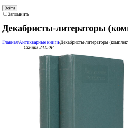
Войти
Запомнить
Декабристы-литераторы (комп
Главная
/
Антикварные книги
/
Декабристы-литераторы (комплект
Скидка
24150
Р