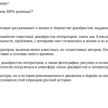
миру!
нем 300% разницы!*
которые рассказывают о жизни и творчестве декабристов, выдающ
 наиболее известных декабристов-литераторов, таких как Алек
льности, проблемах, с которыми они столкнулись в жизни и их в
раторов, включая менее известных, но талантливых авторов. Она
елями и поэтами своего времени.
декабристов-литераторов, а также фотографии, рисунки и иллюс
итателю погрузиться в атмосферу эпохи декабристов и литерату
ературы, но и история революционного движения и борьбы за сво
есующихся этой периодом русской истории.