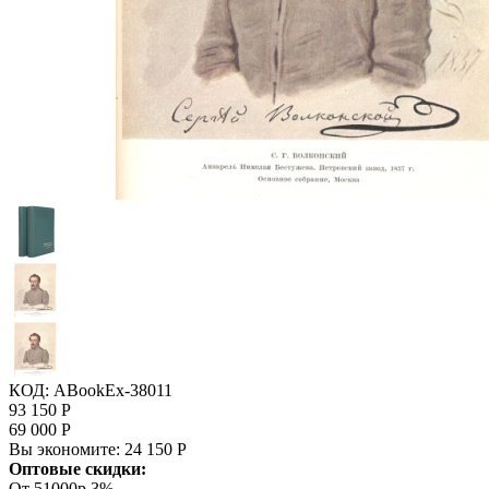
КОД:
ABookEx-38011
93 150
Р
69 000
Р
Вы экономите:
24 150
Р
Оптовые скидки:
От 51000р
3%