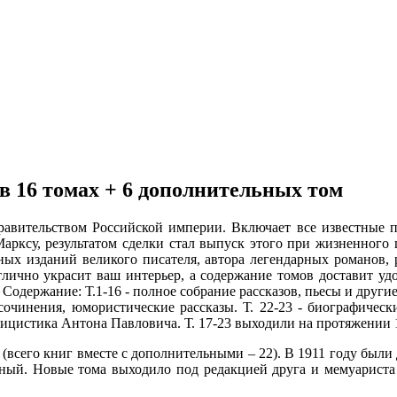
в 16 томах + 6 дополнительных том
авительством Российской империи. Включает все известные п
арксу, результатом сделки стал выпуск этого при жизненного
х изданий великого писателя, автора легендарных романов, р
тлично украсит ваш интерьер, а содержание томов доставит уд
держание: Т.1-16 - полное собрание рассказов, пьесы и другие 
сочинения, юмористические рассказы. Т. 22-23 - биографическ
лицистика Антона Павловича. Т. 17-23 выходили на протяжении 1
 (всего книг вместе с дополнительными – 22). В 1911 году были
льный. Новые тома выходило под редакцией друга и мемуариста