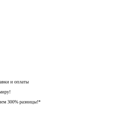
авки и оплаты
миру!
нем 300% разницы!*