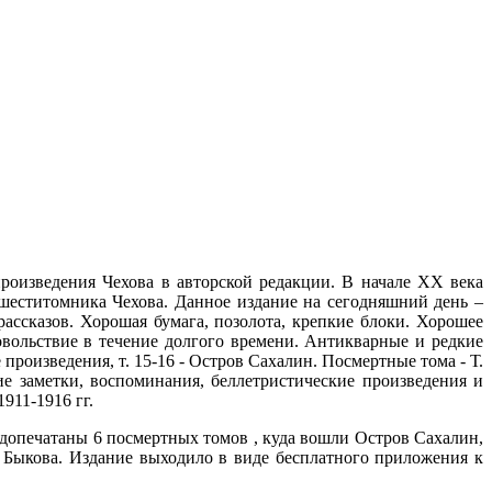
роизведения Чехова в авторской редакции. В начале XX века
 шеститомника Чехова. Данное издание на сегодняшний день –
ассказов. Хорошая бумага, позолота, крепкие блоки. Хорошее
овольствие в течение долгого времени. Антикварные и редкие
произведения, т. 15-16 - Остров Сахалин. Посмертные тома - Т.
ие заметки, воспоминания, беллетристические произведения и
911-1916 гг.
 допечатаны 6 посмертных томов , куда вошли Остров Сахалин,
 Быкова. Издание выходило в виде бесплатного приложения к