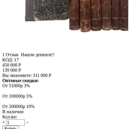
1 Отзыв
Нашли дешевле?
КОД:
17
450 000
Р
139 000
Р
Вы экономите:
311 000
Р
Оптовые скидки:
От 51000р
3%
От 100000р
5%
От 200000р
10%
В наличии
Кол-во:
+
−
Купить