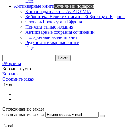
Еще
Антикварные книги
Отличный подарок!
Книги издательства ACADEMIA
Библиотека Великих писателей Брокгауза Ефрона
Словарь Брокгауза и Ефрона
Прижизненные издания
Антикварные собрания сочинений
Подарочные издания книг
Редкие антикварные книги
Еще
Найти
0
Корзина
Корзина пуста
Корзина
Оформить заказ
Вход
Отслеживание заказа
Отслеживание заказа
E-mail