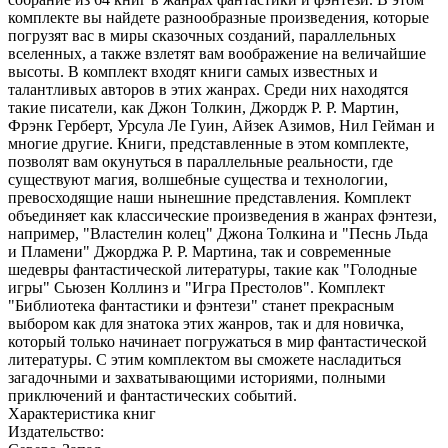
комплекте вы найдете разнообразные произведения, которые
погрузят вас в миры сказочных созданий, параллельных
вселенных, а также взлетят вам воображение на величайшие
высоты. В комплект входят книги самых известных и
талантливых авторов в этих жанрах. Среди них находятся
такие писатели, как Джон Толкин, Джордж Р. Р. Мартин,
Фрэнк Герберт, Урсула Ле Гуин, Айзек Азимов, Нил Гейман и
многие другие. Книги, представленные в этом комплекте,
позволят вам окунуться в параллельные реальности, где
существуют магия, волшебные существа и технологии,
превосходящие наши нынешние представления. Комплект
объединяет как классические произведения в жанрах фэнтези,
например, "Властелин колец" Джона Толкина и "Песнь Льда
и Пламени" Джорджа Р. Р. Мартина, так и современные
шедевры фантастической литературы, такие как "Голодные
игры" Сьюзен Коллинз и "Игра Престолов". Комплект
"Библиотека фантастики и фэнтези" станет прекрасным
выбором как для знатока этих жанров, так и для новичка,
который только начинает погружаться в мир фантастической
литературы. С этим комплектом вы сможете насладиться
загадочными и захватывающими историями, полными
приключений и фантастических событий.
Характеристика книг
Издательство: