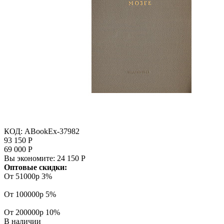
КОД:
ABookEx-37982
93 150
Р
69 000
Р
Вы экономите:
24 150
Р
Оптовые скидки:
От 51000р
3%
От 100000р
5%
От 200000р
10%
В наличии