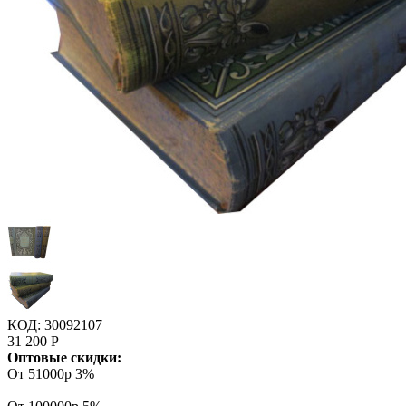
КОД:
30092107
31 200
Р
Оптовые скидки:
От 51000р
3%