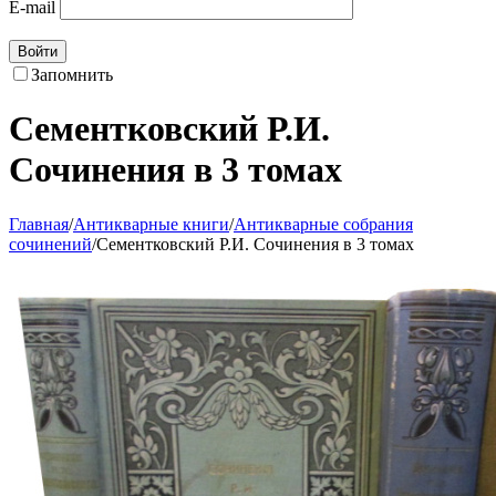
E-mail
Войти
Запомнить
Сементковский Р.И.
Сочинения в 3 томах
Главная
/
Антикварные книги
/
Антикварные собрания
сочинений
/
Сементковский Р.И. Сочинения в 3 томах