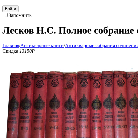
Войти
Запомнить
Лесков Н.С. Полное собрание 
Главная
/
Антикварные книги
/
Антикварные собрания сочинени
Скидка
13150
Р