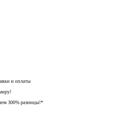
авки и оплаты
миру!
нем 300% разницы!*