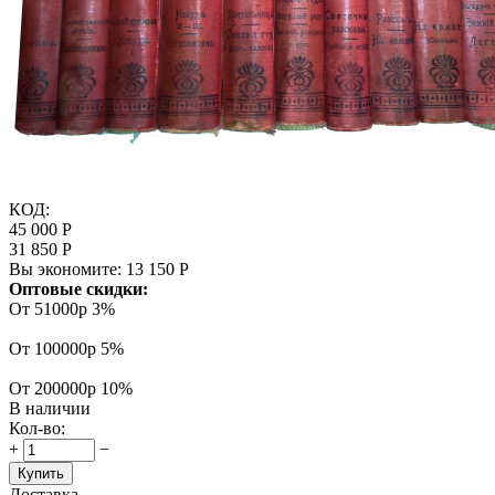
КОД:
45 000
Р
31 850
Р
Вы экономите:
13 150
Р
Оптовые скидки:
От 51000р
3%
От 100000р
5%
От 200000р
10%
В наличии
Кол-во:
+
−
Купить
Доставка