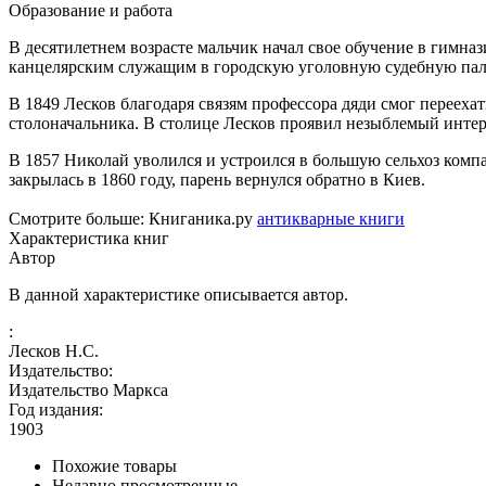
Образование и работа
В десятилетнем возрасте мальчик начал свое обучение в гимнази
канцелярским служащим в городскую уголовную судебную палату
В 1849 Лесков благодаря связям профессора дяди смог переехат
столоначальника. В столице Лесков проявил незыблемый интере
В 1857 Николай уволился и устроился в большую сельхоз компа
закрылась в 1860 году, парень вернулся обратно в Киев.
Смотрите больше: Книганика.ру
антикварные книги
Характеристика книг
Автор
В данной характеристике описывается автор.
:
Лесков Н.С.
Издательство:
Издательство Маркса
Год издания:
1903
Похожие товары
Недавно просмотренные