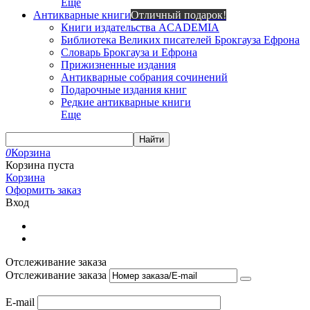
Еще
Антикварные книги
Отличный подарок!
Книги издательства ACADEMIA
Библиотека Великих писателей Брокгауза Ефрона
Словарь Брокгауза и Ефрона
Прижизненные издания
Антикварные собрания сочинений
Подарочные издания книг
Редкие антикварные книги
Еще
Найти
0
Корзина
Корзина пуста
Корзина
Оформить заказ
Вход
Отслеживание заказа
Отслеживание заказа
E-mail