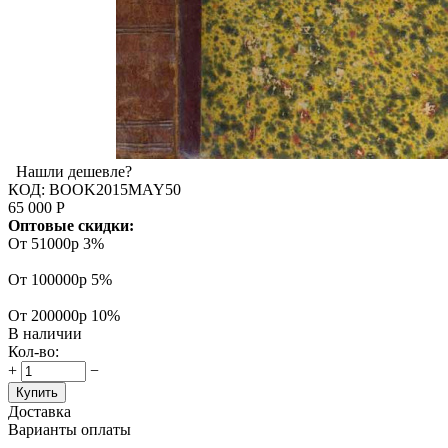
Нашли дешевле?
КОД:
BOOK2015MAY50
65 000
Р
Оптовые скидки:
От 51000р
3%
От 100000р
5%
От 200000р
10%
В наличии
Кол-во:
+
−
Купить
Доставка
Варианты оплаты