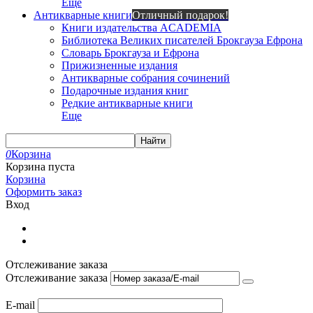
Еще
Антикварные книги
Отличный подарок!
Книги издательства ACADEMIA
Библиотека Великих писателей Брокгауза Ефрона
Словарь Брокгауза и Ефрона
Прижизненные издания
Антикварные собрания сочинений
Подарочные издания книг
Редкие антикварные книги
Еще
Найти
0
Корзина
Корзина пуста
Корзина
Оформить заказ
Вход
Отслеживание заказа
Отслеживание заказа
E-mail