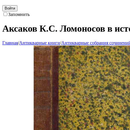
Войти
Запомнить
Аксаков К.С. Ломоносов в ис
Главная
/
Антикварные книги
/
Антикварные собрания сочинени