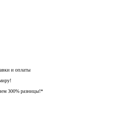
авки и оплаты
миру!
нем 300% разницы!*