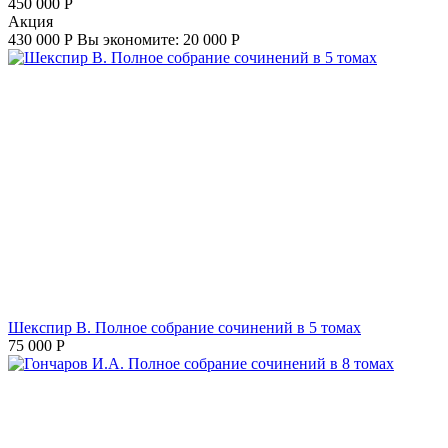
450 000
Р
Aкция
430 000
Р
Вы экономите:
20 000
Р
Шекспир В. Полное собрание сочинений в 5 томах
75 000
Р