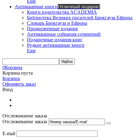
Еще
Антикварные книги
Отличный подарок!
Книги издательства ACADEMIA
Библиотека Великих писателей Брокгауза Ефрона
Словарь Брокгауза и Ефрона
Прижизненные издания
Антикварные собрания сочинений
Подарочные издания книг
Редкие антикварные книги
Еще
Найти
0
Корзина
Корзина пуста
Корзина
Оформить заказ
Вход
Отслеживание заказа
Отслеживание заказа
E-mail