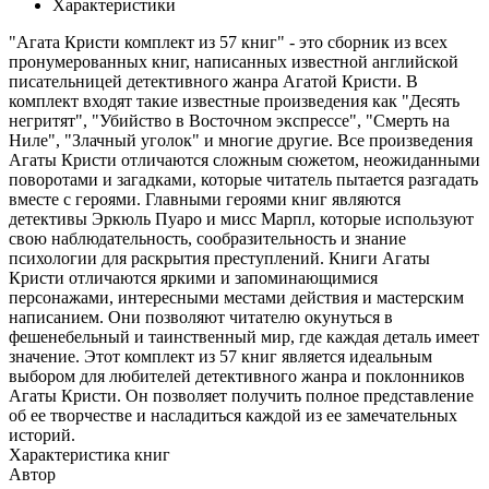
Характеристики
"Агата Кристи комплект из 57 книг" - это сборник из всех
пронумерованных книг, написанных известной английской
писательницей детективного жанра Агатой Кристи. В
комплект входят такие известные произведения как "Десять
негритят", "Убийство в Восточном экспрессе", "Смерть на
Ниле", "Злачный уголок" и многие другие. Все произведения
Агаты Кристи отличаются сложным сюжетом, неожиданными
поворотами и загадками, которые читатель пытается разгадать
вместе с героями. Главными героями книг являются
детективы Эркюль Пуаро и мисс Марпл, которые используют
свою наблюдательность, сообразительность и знание
психологии для раскрытия преступлений. Книги Агаты
Кристи отличаются яркими и запоминающимися
персонажами, интересными местами действия и мастерским
написанием. Они позволяют читателю окунуться в
фешенебельный и таинственный мир, где каждая деталь имеет
значение. Этот комплект из 57 книг является идеальным
выбором для любителей детективного жанра и поклонников
Агаты Кристи. Он позволяет получить полное представление
об ее творчестве и насладиться каждой из ее замечательных
историй.
Характеристика книг
Автор