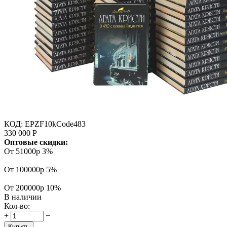
КОД:
EPZF10kCode483
330 000
Р
Оптовые скидки:
От 51000р
3%
От 100000р
5%
От 200000р
10%
В наличии
Кол-во:
+
−
Купить