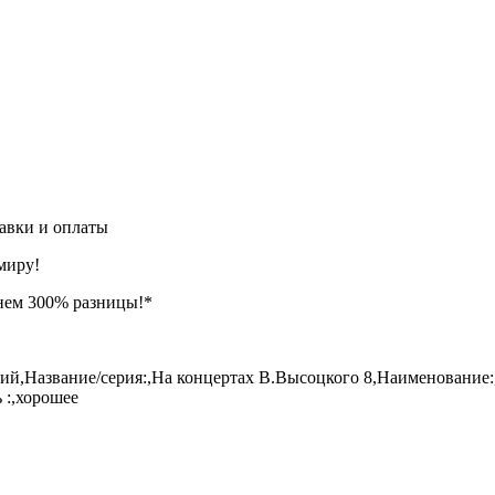
авки и оплаты
миру!
нем 300% разницы!*
й,Название/серия:,На концертах В.Высоцкого 8,Наименование:
 :,хорошее