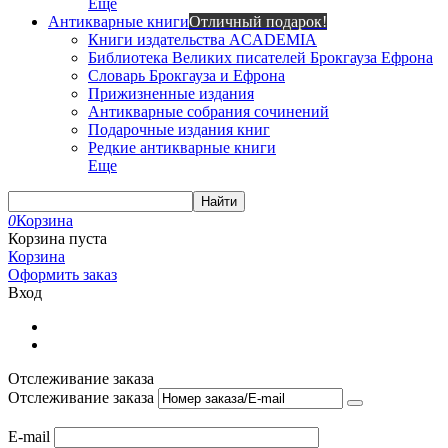
Еще
Антикварные книги
Отличный подарок!
Книги издательства ACADEMIA
Библиотека Великих писателей Брокгауза Ефрона
Словарь Брокгауза и Ефрона
Прижизненные издания
Антикварные собрания сочинений
Подарочные издания книг
Редкие антикварные книги
Еще
Найти
0
Корзина
Корзина пуста
Корзина
Оформить заказ
Вход
Отслеживание заказа
Отслеживание заказа
E-mail