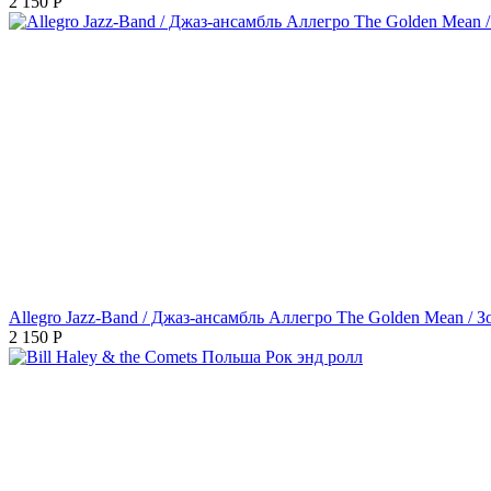
2 150
Р
Allegro Jazz-Band / Джаз-ансамбль Аллегро The Golden Mean / З
2 150
Р