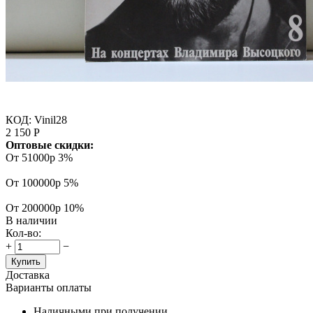
КОД:
Vinil28
2 150
Р
Оптовые скидки:
От 51000р
3%
От 100000р
5%
От 200000р
10%
В наличии
Кол-во:
+
−
Купить
Доставка
Варианты оплаты
Наличными при получении