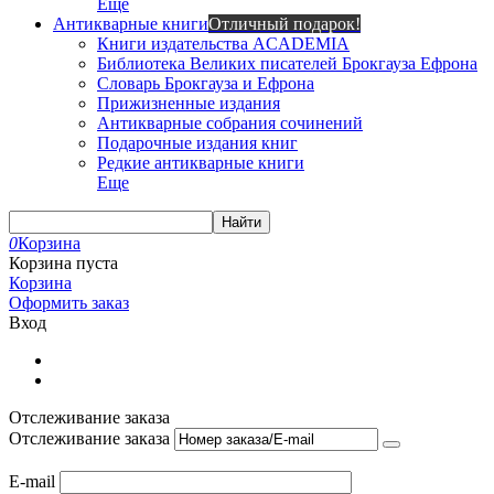
Еще
Антикварные книги
Отличный подарок!
Книги издательства ACADEMIA
Библиотека Великих писателей Брокгауза Ефрона
Словарь Брокгауза и Ефрона
Прижизненные издания
Антикварные собрания сочинений
Подарочные издания книг
Редкие антикварные книги
Еще
Найти
0
Корзина
Корзина пуста
Корзина
Оформить заказ
Вход
Отслеживание заказа
Отслеживание заказа
E-mail