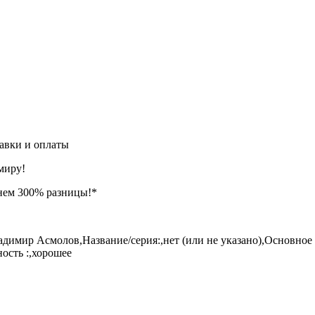
авки и оплаты
миру!
нем 300% разницы!*
адимир Асмолов,Название/серия:,нет (или не указано),Основное
ность :,хорошее