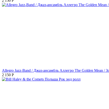
2 150
Р
Allegro Jazz-Band / Джаз-ансамбль Аллегро The Golden Mean / З
2 150
Р