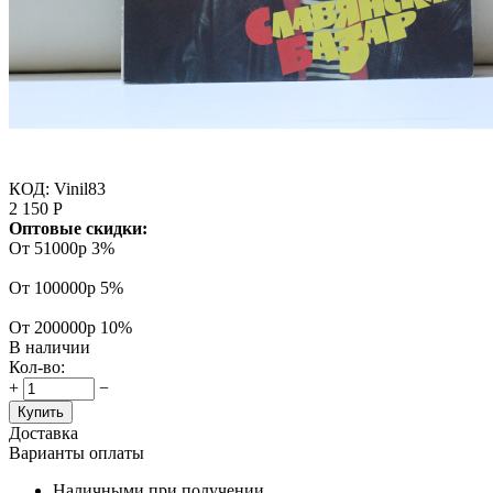
КОД:
Vinil83
2 150
Р
Оптовые скидки:
От 51000р
3%
От 100000р
5%
От 200000р
10%
В наличии
Кол-во:
+
−
Купить
Доставка
Варианты оплаты
Наличными при получении