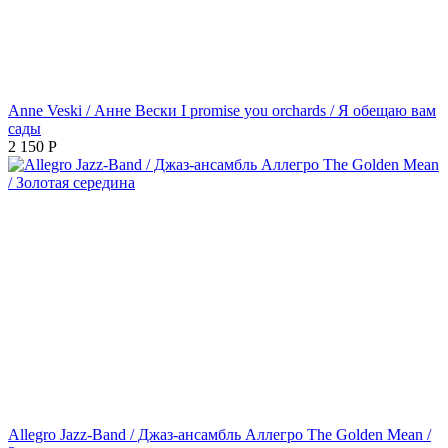
Anne Veski / Анне Вески I promise you orchards / Я обещаю вам
сады
2 150
Р
Allegro Jazz-Band / Джаз-ансамбль Аллегро The Golden Mean /