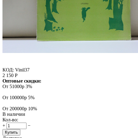
КОД:
Vinil37
2 150
Р
Оптовые скидки:
От 51000р
3%
От 100000р
5%
От 200000р
10%
В наличии
Кол-во:
+
−
Купить