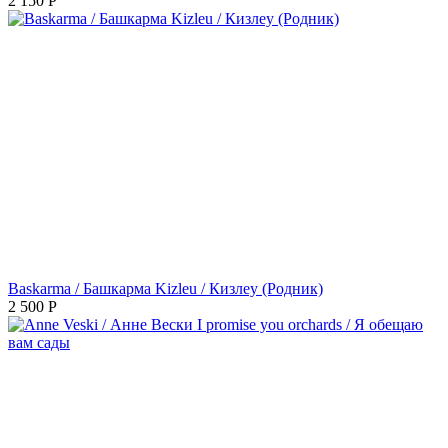
2 150
Р
Baskarma / Башкарма Kizleu / Кизлеу (Родник)
2 500
Р