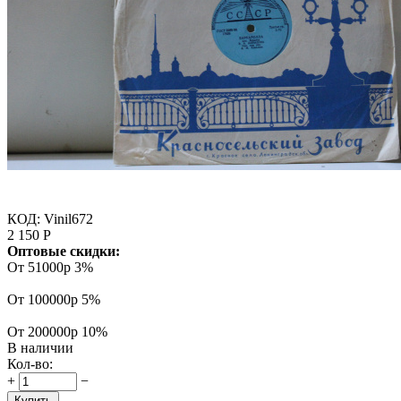
КОД:
Vinil672
2 150
Р
Оптовые скидки:
От 51000р
3%
От 100000р
5%
От 200000р
10%
В наличии
Кол-во:
+
−
Купить