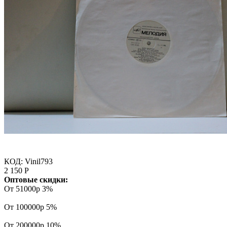
КОД:
Vinil793
2 150
Р
Оптовые скидки:
От 51000р
3%
От 100000р
5%
От 200000р
10%