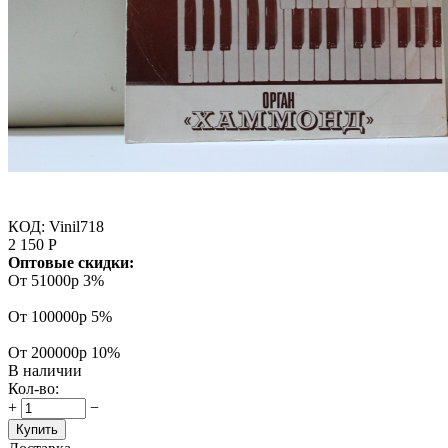
КОД:
Vinil718
2 150
Р
Оптовые скидки:
От 51000р
3%
От 100000р
5%
От 200000р
10%
В наличии
Кол-во:
+
−
Купить