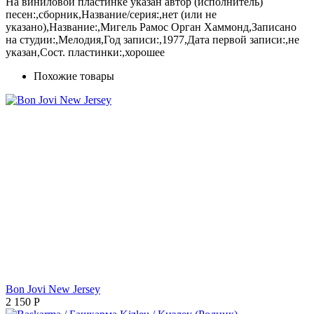
На виниловой пластинке указан автор (исполнитель)
песен:,сборник,Название/серия:,нет (или не
указано),Название:,Мигель Рамос Орган Хаммонд,Записано
на студии:,Мелодия,Год записи:,1977,Дата первой записи:,не
указан,Сост. пластинки:,хорошее
Похожие товары
Bon Jovi New Jersey
2 150
Р