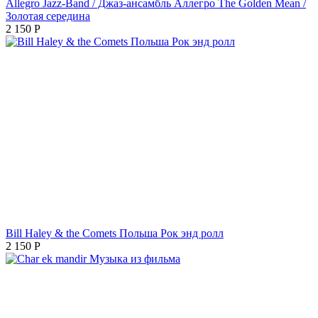
Allegro Jazz-Band / Джаз-ансамбль Аллегро The Golden Mean /
Золотая середина
2 150
Р
Bill Haley & the Comets Польша Рок энд ролл
2 150
Р