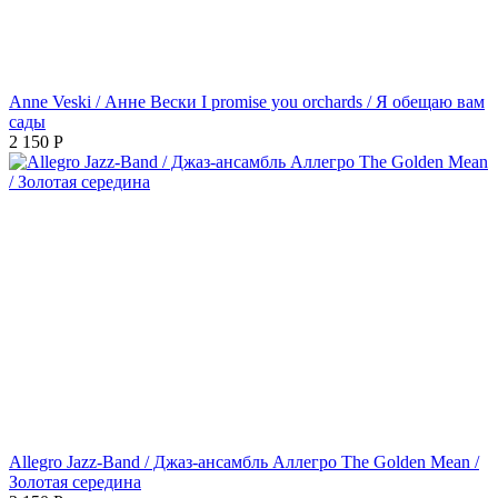
Anne Veski / Анне Вески I promise you orchards / Я обещаю вам
сады
2 150
Р
Allegro Jazz-Band / Джаз-ансамбль Аллегро The Golden Mean /
Золотая середина