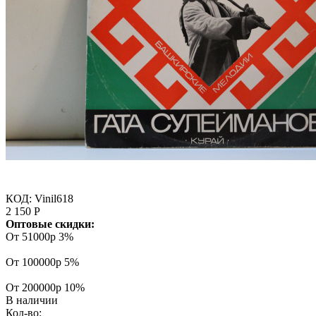
КОД:
Vinil618
2 150
Р
Оптовые скидки:
От 51000р
3%
От 100000р
5%
От 200000р
10%
В наличии
Кол-во: