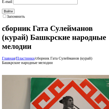
E-mail
Войти
Запомнить
сборник Гата Сулейманов
(курай) Башкрские народные
мелодии
Главная
/
Пластинки
/
сборник Гата Сулейманов (курай)
Башкрские народные мелодии