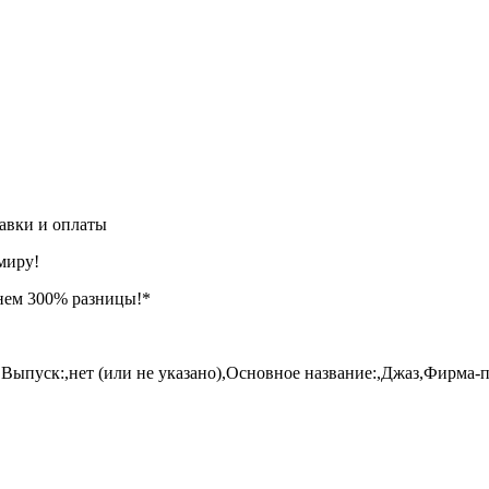
авки и оплаты
миру!
нем 300% разницы!*
Выпуск:,нет (или не указано),Основное название:,Джаз,Фирма-п