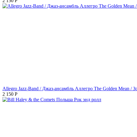
2 150
Р
Allegro Jazz-Band / Джаз-ансамбль Аллегро The Golden Mean / З
2 150
Р