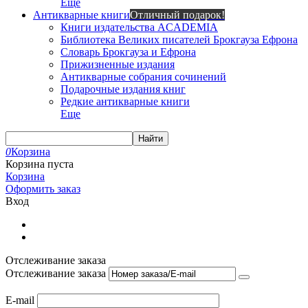
Еще
Антикварные книги
Отличный подарок!
Книги издательства ACADEMIA
Библиотека Великих писателей Брокгауза Ефрона
Словарь Брокгауза и Ефрона
Прижизненные издания
Антикварные собрания сочинений
Подарочные издания книг
Редкие антикварные книги
Еще
Найти
0
Корзина
Корзина пуста
Корзина
Оформить заказ
Вход
Отслеживание заказа
Отслеживание заказа
E-mail