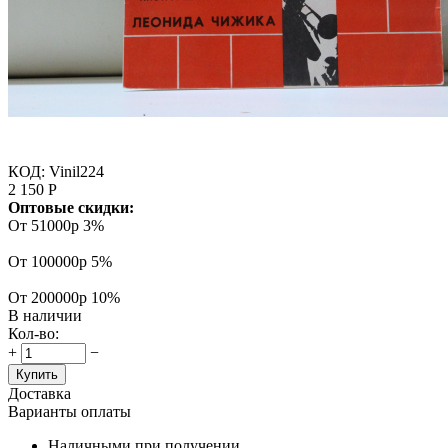
КОД:
Vinil224
2 150
Р
Оптовые скидки:
От 51000р
3%
От 100000р
5%
От 200000р
10%
В наличии
Кол-во:
+
−
Купить
Доставка
Варианты оплаты
Наличными при получении