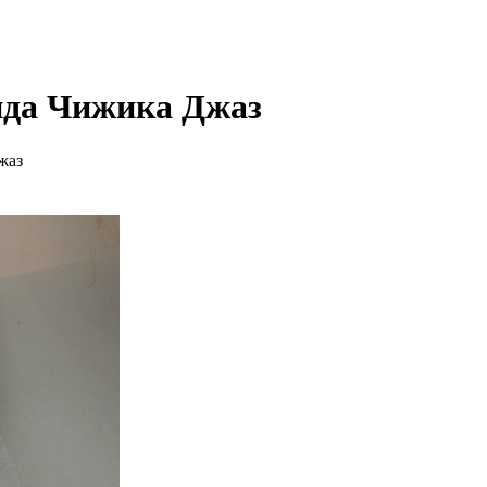
ида Чижика Джаз
жаз