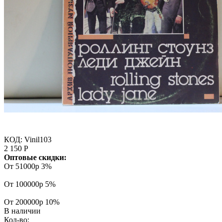
КОД:
Vinil103
2 150
Р
Оптовые скидки:
От 51000р
3%
От 100000р
5%
От 200000р
10%
В наличии
Кол-во: