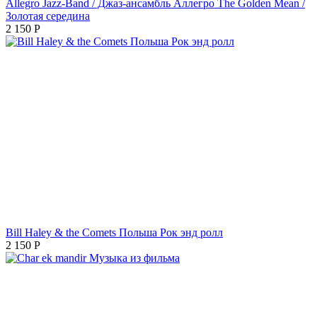
Allegro Jazz-Band / Джаз-ансамбль Аллегро The Golden Mean /
Золотая середина
2 150
Р
Bill Haley & the Comets Польша Рок энд ролл
2 150
Р