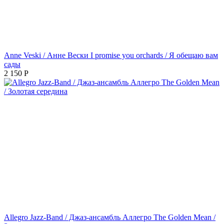
Anne Veski / Анне Вески I promise you orchards / Я обещаю вам
сады
2 150
Р
Allegro Jazz-Band / Джаз-ансамбль Аллегро The Golden Mean /