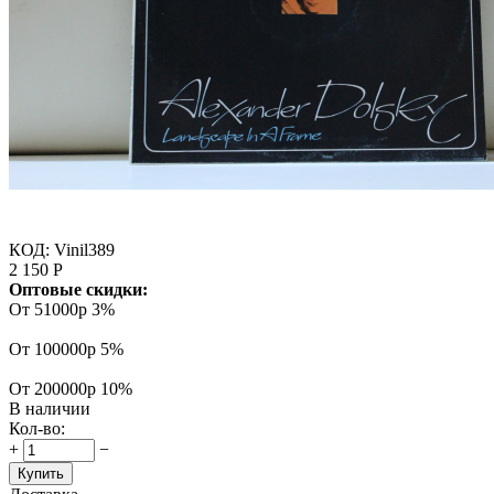
КОД:
Vinil389
2 150
Р
Оптовые скидки:
От 51000р
3%
От 100000р
5%
От 200000р
10%
В наличии
Кол-во:
+
−
Купить