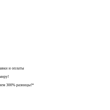
авки и оплаты
миру!
нем 300% разницы!*