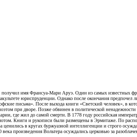
и получил имя Франсуа-Мари Аруэ. Один из самых известных фра
факультете юриспруденции. Однако после окончания предпочел л
фские письма». После выхода книги «Светский человек», в кото
поэтом при дворе. Позже обвинен в политической ненадежности
арии, где жил до самой смерти. В 1778 году российская императ
золотом. Книги и рукописи были размещены в Эрмитаже. По расп
ценились в кругах буржуазной интеллигенции и строго осуждал
 века произведения Вольтера осуждались церковью за разоблач