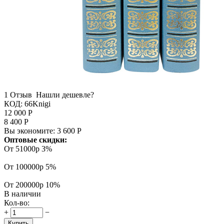
1 Отзыв
Нашли дешевле?
КОД:
66Knigi
12 000
Р
8 400
Р
Вы экономите:
3 600
Р
Оптовые скидки:
От 51000р
3%
От 100000р
5%
От 200000р
10%
В наличии
Кол-во:
+
−
Купить