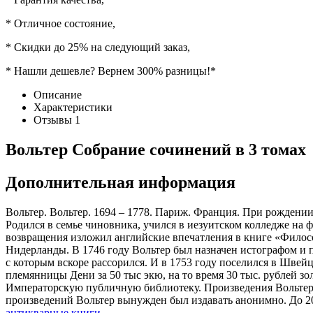
* Отличное состояние,
* Скидки до 25% на следующий заказ,
* Нашли дешевле? Вернем 300% разницы!*
Описание
Характеристики
Отзывы
1
Вольтер Собрание сочинений в 3 томах
Дополнительная информация
Вольтер. Вольтер. 1694 – 1778. Париж. Франция. При рождени
Родился в семье чиновника, учился в иезуитском колледже на 
возвращения изложил английские впечатления в книге «Филосо
Нидерланды. В 1746 году Вольтер был назначен истографом и 
с которым вскоре рассорился. И в 1753 году поселился в Швейц
племянницы Дени за 50 тыс экю, на то время 30 тыс. рублей 
Императорскую публичную библиотеку. Произведения Вольтера 
произведений Вольтер вынужден был издавать анонимно. До 20
антикварные книги