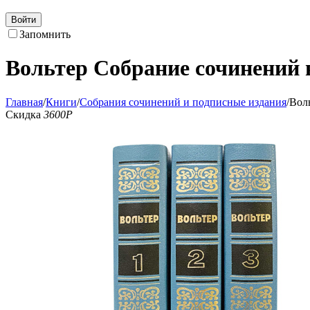
Войти
Запомнить
Вольтер Собрание сочинений в
Главная
/
Книги
/
Собрания сочинений и подписные издания
/
Воль
Скидка
3600
Р