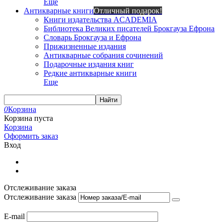
Еще
Антикварные книги
Отличный подарок!
Книги издательства ACADEMIA
Библиотека Великих писателей Брокгауза Ефрона
Словарь Брокгауза и Ефрона
Прижизненные издания
Антикварные собрания сочинений
Подарочные издания книг
Редкие антикварные книги
Еще
Найти
0
Корзина
Корзина пуста
Корзина
Оформить заказ
Вход
Отслеживание заказа
Отслеживание заказа
E-mail