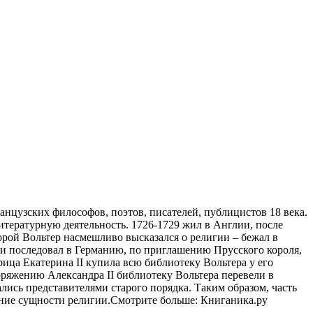
нцузских философов, поэтов, писателей, публицистов 18 века.
итературную деятельность. 1726-1729 жил в Англии, после
рой Вольтер насмешливо высказался о религии – бежал в
 и последовал в Германию, по приглашению Прусского короля,
рица Екатерина II купила всю библиотеку Вольтера у его
оряжению Александра II библиотеку Вольтера перевели в
ись представителями старого порядка. Таким образом, часть
ение сущности религии.Смотрите больше: Книганика.ру