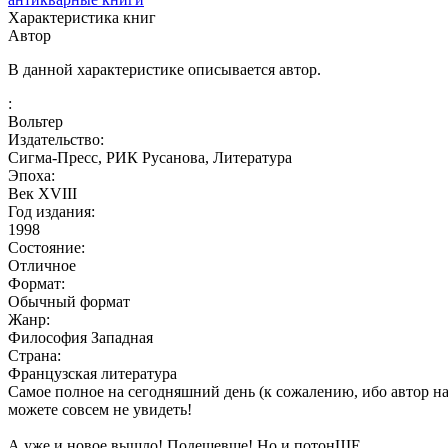
Характеристика книг
Автор
В данной характеристике описывается автор.
:
Вольтер
Издательство:
Сигма-Пресс, РИК Русанова, Литература
Эпоха:
Век XVIII
Год издания:
1998
Состояние:
Отличное
Формат:
Обычный формат
Жанр:
Философия Западная
Страна:
Французская литература
Самое полное на сегодняшний день (к сожалению, ибо автор на
можете совсем не увидеть!
А уже и новое вышло! Подешевше! Но и потонШЕ