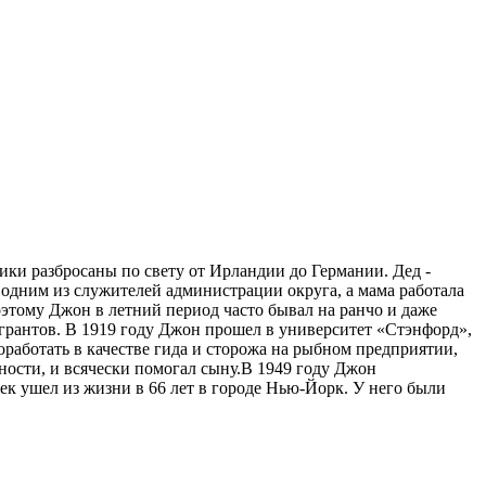
ки разбросаны по свету от Ирландии до Германии. Дед -
одним из служителей администрации округа, а мама работала
оэтому Джон в летний период часто бывал на ранчо и даже
игрантов. В 1919 году Джон прошел в университет «Стэнфорд»,
поработать в качестве гида и сторожа на рыбном предприятии,
ности, и всячески помогал сыну.В 1949 году Джон
к ушел из жизни в 66 лет в городе Нью-Йорк. У него были