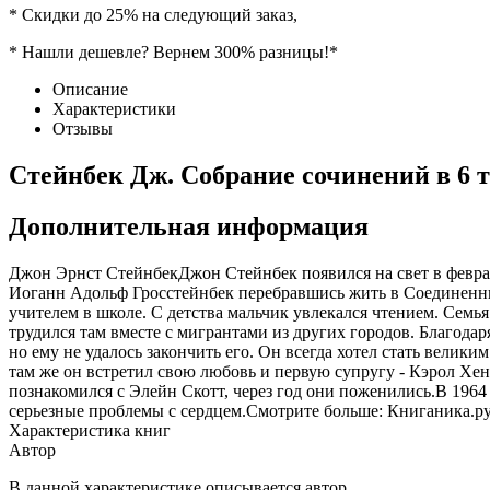
* Скидки до 25% на следующий заказ,
* Нашли дешевле? Вернем 300% разницы!*
Описание
Характеристики
Отзывы
Стейнбек Дж. Собрание сочинений в 6 
Дополнительная информация
Джон Эрнст СтейнбекДжон Стейнбек появился на свет в феврал
Иоганн Адольф Гросстейнбек перебравшись жить в Соединенны
учителем в школе. С детства мальчик увлекался чтением. Семь
трудился там вместе с мигрантами из других городов. Благода
но ему не удалось закончить его. Он всегда хотел стать велики
там же он встретил свою любовь и первую супругу - Кэрол Хен
познакомился с Элейн Скотт, через год они поженились.В 196
серьезные проблемы с сердцем.Смотрите больше: Книганика.р
Характеристика книг
Автор
В данной характеристике описывается автор.