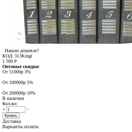
Нашли дешевле?
КОД:
313Knigi
1 500
Р
Оптовые скидки:
От 51000р
3%
От 100000р
5%
От 200000р
10%
В наличии
Кол-во:
+
−
Купить
Доставка
Варианты оплаты