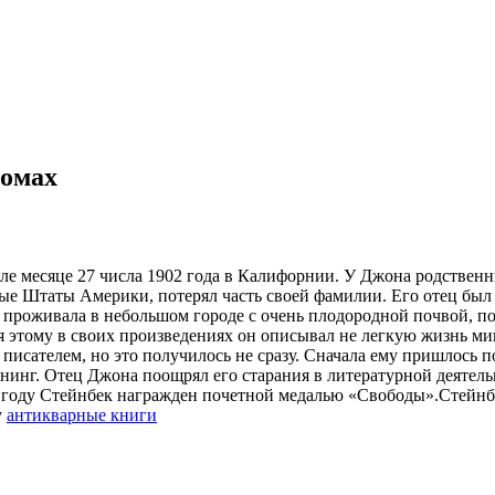
томах
е месяце 27 числа 1902 года в Калифорнии. У Джона родственни
е Штаты Америки, потерял часть своей фамилии. Его отец был 
я проживала в небольшом городе с очень плодородной почвой, п
ря этому в своих произведениях он описывал не легкую жизнь м
м писателем, но это получилось не сразу. Сначала ему пришлось 
нинг. Отец Джона поощрял его старания в литературной деятель
4 году Стейнбек награжден почетной медалью «Свободы».Стейнбе
у
антикварные книги