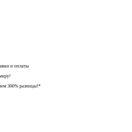
авки и оплаты
миру!
нем 300% разницы!*