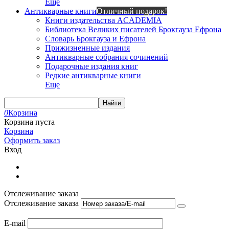
Еще
Антикварные книги
Отличный подарок!
Книги издательства ACADEMIA
Библиотека Великих писателей Брокгауза Ефрона
Словарь Брокгауза и Ефрона
Прижизненные издания
Антикварные собрания сочинений
Подарочные издания книг
Редкие антикварные книги
Еще
Найти
0
Корзина
Корзина пуста
Корзина
Оформить заказ
Вход
Отслеживание заказа
Отслеживание заказа
E-mail