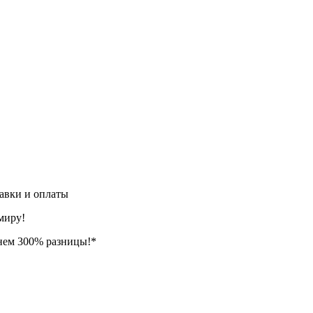
авки и оплаты
миру!
нем 300% разницы!*