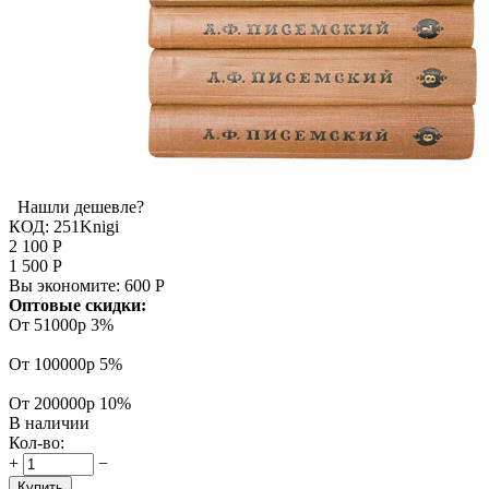
Нашли дешевле?
КОД:
251Knigi
2 100
Р
1 500
Р
Вы экономите:
600
Р
Оптовые скидки:
От 51000р
3%
От 100000р
5%
От 200000р
10%
В наличии
Кол-во:
+
−
Купить