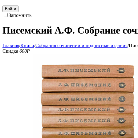
Войти
Запомнить
Писемский А.Ф. Собрание соч
Главная
/
Книги
/
Собрания сочинений и подписные издания
/
Пис
Скидка
600
Р