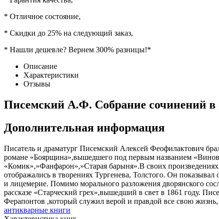
* Отличное состояние,
* Скидки до 25% на следующий заказ,
* Нашли дешевле? Вернем 300% разницы!*
Описание
Характеристики
Отзывы
Писемский А.Ф. Собрание сочинений в 
Дополнительная информация
Писатель и драматург Писемский Алексей Феофилактович брал 
романе «Боярщина»,вышедшего под первым названием «Виновата
«Комик»,»Фанфарон»,»Старая барыня».В своих произведениях
отображались в творениях Тургенева, Толстого. Он показывал 
и лицемерие. Помимо морального разложения дворянского сос
рассказе «Старческий грех»,вышедший в свет в 1861 году. Пис
Ферапонтов ,который служил верой и правдой все свою жизнь,
антикварные книги
Характеристика книг