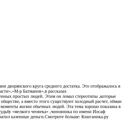
и дворянского круга среднего достатка. Это отображалось в
асти»,»М-р Батманов»,в рассказах
нных простых людей. Этим он ломал стереотипы ,которые
обществе, а вместо этого существуют холодный расчет, обман
 моменты жизни обычных людей. Эта тема хорошо показана в
 судьбу «мелкого чеовека» ,чиновника по имени Иосаф
тратил казенные деньги.Смотрите больше: Книганика.ру