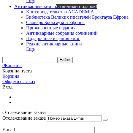
Еще
Антикварные книги
Отличный подарок!
Книги издательства ACADEMIA
Библиотека Великих писателей Брокгауза Ефрона
Словарь Брокгауза и Ефрона
Прижизненные издания
Антикварные собрания сочинений
Подарочные издания книг
Редкие антикварные книги
Еще
Найти
0
Корзина
Корзина пуста
Корзина
Оформить заказ
Вход
Отслеживание заказа
Отслеживание заказа
E-mail