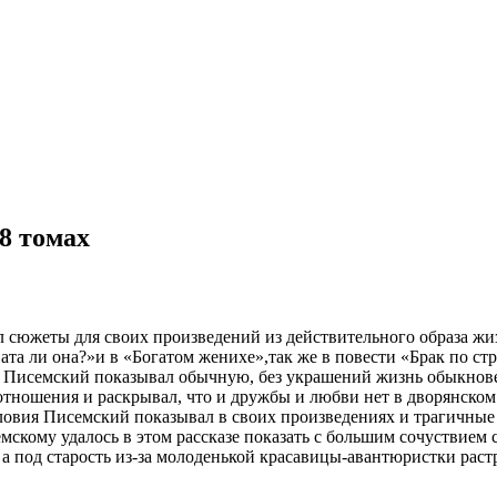
8 томах
сюжеты для своих произведений из действительного образа жизн
 ли она?»и в «Богатом женихе»,так же в повести «Брак по стр
 Писемский показывал обычную, без украшений жизнь обыкнове
отношения и раскрывал, что и дружбы и любви нет в дворянском 
ловия Писемский показывал в своих произведениях и трагичные
емскому удалось в этом рассказе показать с большим сочуствием
 а под старость из-за молоденькой красавицы-авантюристки рас