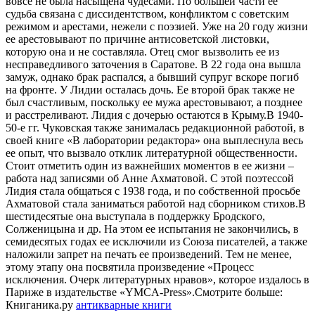
вовсе не была насыщена чудесами. По большей части ее
судьба связана с диссидентством, конфликтом с советским
режимом и арестами, нежели с поэзией. Уже на 20 году жизни
ее арестовывают по причине антисоветской листовки,
которую она и не составляла. Отец смог вызволить ее из
несправедливого заточения в Саратове. В 22 года она вышла
замуж, однако брак распался, а бывший супруг вскоре погиб
на фронте. У Лидии осталась дочь. Ее второй брак также не
был счастливым, поскольку ее мужа арестовывают, а позднее
и расстреливают. Лидия с дочерью остаются в Крыму.В 1940-
50-е гг. Чуковская также занималась редакционной работой, в
своей книге «В лаборатории редактора» она выплеснула весь
ее опыт, что вызвало отклик литературной общественности.
Стоит отметить один из важнейших моментов в ее жизни –
работа над записями об Анне Ахматовой. С этой поэтессой
Лидия стала общаться с 1938 года, и по собственной просьбе
Ахматовой стала заниматься работой над сборником стихов.В
шестидесятые она выступала в поддержку Бродского,
Солженицына и др. На этом ее испытания не закончились, в
семидесятых годах ее исключили из Союза писателей, а также
наложили запрет на печать ее произведений. Тем не менее,
этому этапу она посвятила произведение «Процесс
исключения. Очерк литературных нравов», которое издалось в
Париже в издательстве «YMCA-Press».Смотрите больше:
Книганика.ру
антикварные книги