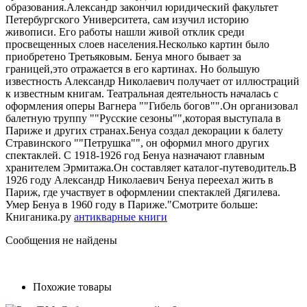
образования.Александр закончил юридический факультет
Петербургского Университета, сам изучил историю
живописи. Его работы нашли живой отклик среди
просвещенных слоев населения.Несколько картин было
приобретено Третьяковым. Бенуа много бывает за
границей,это отражается в его картинах. Но большую
известность Александр Николаевич получает от иллюстраций
к известным книгам. Театральная деятельность началась с
оформления оперы Вагнера ""Гибель богов"".Он организовал
балетную труппу ""Русские сезоны"",которая выступала в
Париже и других странах.Бенуа создал декорации к балету
Стравинского ""Петрушка"", он оформил много других
спектаклей. С 1918-1926 год Бенуа назначают главным
хранителем Эрмитажа.Он составляет каталог-путеводитель.В
1926 году Александр Николаевич Бенуа переехал жить в
Париж, где участвует в оформлении спектаклей Дягилева.
Умер Бенуа в 1960 году в Париже."Смотрите больше:
Книганика.ру
антикварные книги
Сообщения не найдены
Похожие товары