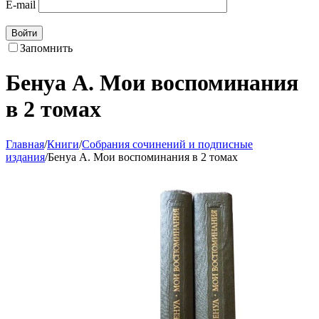
E-mail
Войти
Запомнить
Бенуа А. Мои воспоминания
в 2 томах
Главная
/
Книги
/
Собрания сочинений и подписные
издания
/
Бенуа А. Мои воспоминания в 2 томах