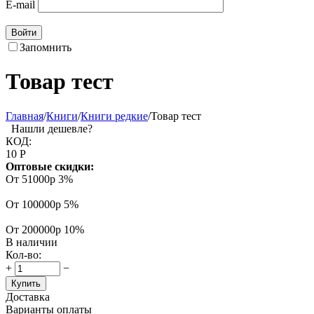
E-mail
Войти
Запомнить
Товар тест
Главная
/
Книги
/
Книги редкие
/
Товар тест
Нашли дешевле?
КОД:
10
Р
Оптовые скидки:
От 51000р
3%
От 100000р
5%
От 200000р
10%
В наличии
Кол-во:
+
−
Купить
Доставка
Варианты оплаты