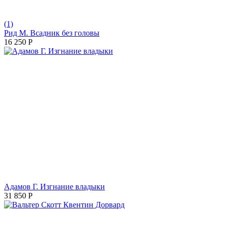
(1)
Рид М. Всадник без головы
16 250
Р
Адамов Г. Изгнание владыки
31 850
Р