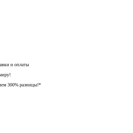
авки и оплаты
миру!
нем 300% разницы!*