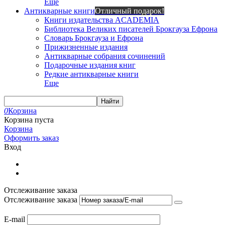
Еще
Антикварные книги
Отличный подарок!
Книги издательства ACADEMIA
Библиотека Великих писателей Брокгауза Ефрона
Словарь Брокгауза и Ефрона
Прижизненные издания
Антикварные собрания сочинений
Подарочные издания книг
Редкие антикварные книги
Еще
Найти
0
Корзина
Корзина пуста
Корзина
Оформить заказ
Вход
Отслеживание заказа
Отслеживание заказа
E-mail