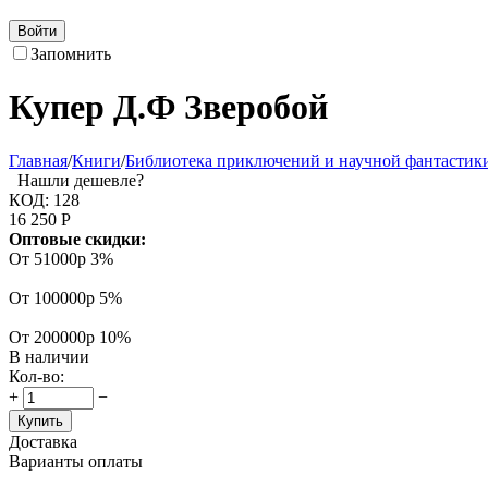
Войти
Запомнить
Купер Д.Ф Зверобой
Главная
/
Книги
/
Библиотека приключений и научной фантастик
Нашли дешевле?
КОД:
128
16 250
Р
Оптовые скидки:
От 51000р
3%
От 100000р
5%
От 200000р
10%
В наличии
Кол-во:
+
−
Купить
Доставка
Варианты оплаты