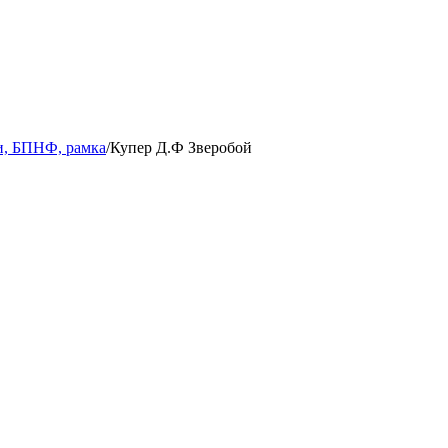
и, БПНФ, рамка
/
Купер Д.Ф Зверобой