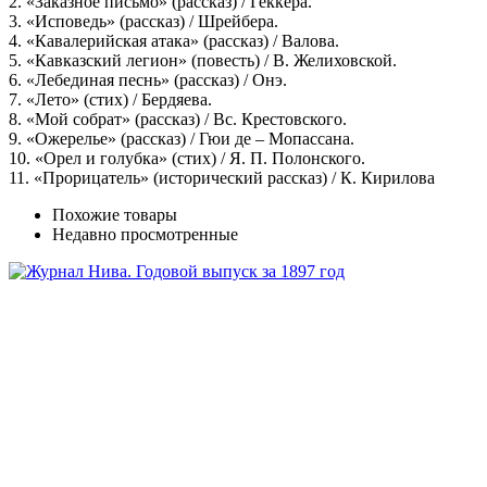
2. «Заказное письмо» (рассказ) / Геккера.
3. «Исповедь» (рассказ) / Шрейбера.
4. «Кавалерийская атака» (рассказ) / Валова.
5. «Кавказский легион» (повесть) / В. Желиховской.
6. «Лебединая песнь» (рассказ) / Онэ.
7. «Лето» (стих) / Бердяева.
8. «Мой собрат» (рассказ) / Вс. Крестовского.
9. «Ожерелье» (рассказ) / Гюи де – Мопассана.
10. «Орел и голубка» (стих) / Я. П. Полонского.
11. «Прорицатель» (исторический рассказ) / К. Кирилова
Похожие товары
Недавно просмотренные