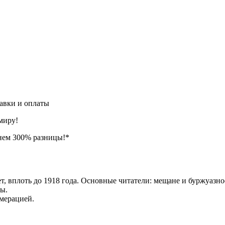
авки и оплаты
миру!
нем 300% разницы!*
т, вплоть до 1918 года. Основные читатели: мещане и буржуазно
мы.
мерацией.