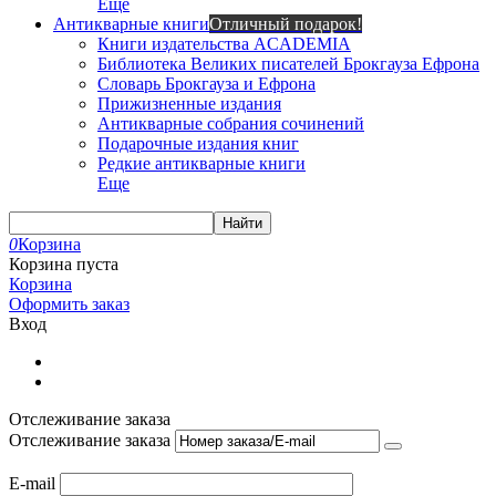
Еще
Антикварные книги
Отличный подарок!
Книги издательства ACADEMIA
Библиотека Великих писателей Брокгауза Ефрона
Словарь Брокгауза и Ефрона
Прижизненные издания
Антикварные собрания сочинений
Подарочные издания книг
Редкие антикварные книги
Еще
Найти
0
Корзина
Корзина пуста
Корзина
Оформить заказ
Вход
Отслеживание заказа
Отслеживание заказа
E-mail