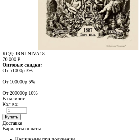
КОД:
JRNLNIVA18
70 000
Р
Оптовые скидки:
От 51000р
3%
От 100000р
5%
От 200000р
10%
В наличии
Кол-во:
+
−
Купить
Доставка
Варианты оплаты
Наличными при получении