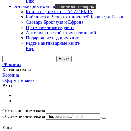
Еще
Антикварные книги
Отличный подарок!
Книги издательства ACADEMIA
Библиотека Великих писателей Брокгауза Ефрона
Словарь Брокгауза и Ефрона
Прижизненные издания
Антикварные собрания сочинений
Подарочные издания книг
Редкие антикварные книги
Еще
Найти
0
Корзина
Корзина пуста
Корзина
Оформить заказ
Вход
Отслеживание заказа
Отслеживание заказа
E-mail