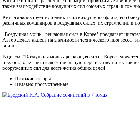
В книге описаны различные операции, проводимые авиацией, их
также взаимодействие воздушных сил союзных стран, в том ч
Книга анализирует источники сил воздушного флота, его боеву
различных командиров в воздушных силах, их стремлении к по
"Воздушная мощь - решающая сила в Корее" предлагает читате
Автор делает акцент на значимости технического прогресса, 
войны.
В целом, "Воздушная мощь - решающая сила в Корее" являетс
предоставляет читателю уникальную перспективу на то, как в
вооруженных сил для достижения общих целей.
Похожие товары
Недавно просмотренные