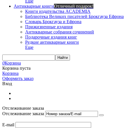
Еще
Антикварные книги
Отличный подарок!
Книги издательства ACADEMIA
Библиотека Великих писателей Брокгауза Ефрона
Словарь Брокгауза и Ефрона
Прижизненные издания
Антикварные собрания сочинений
Подарочные издания книг
Редкие антикварные книги
Еще
Найти
0
Корзина
Корзина пуста
Корзина
Оформить заказ
Вход
Отслеживание заказа
Отслеживание заказа
E-mail