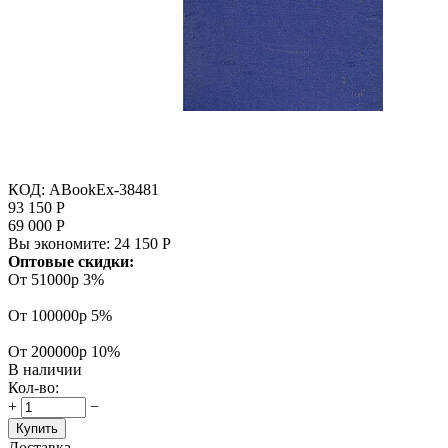
КОД:
ABookEx-38481
93 150
Р
69 000
Р
Вы экономите:
24 150
Р
Оптовые скидки:
От 51000р
3%
От 100000р
5%
От 200000р
10%
В наличии
Кол-во:
+
−
Купить
Доставка