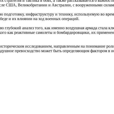
 стратегия и тактика в боях, а также рассказывается о важнос
исле США, Великобритании и Австралии, с вооруженными силам
ю подготовку, инфраструктуру и технику, используемую во врем
беде и их влиянии на ход военных операций.
лю глубокий анализ того, как именно воздушная армада стала 
такого как реактивные самолеты и бомбардировщики, их примене
я историческим исследованием, направленным на понимание рол
оздушное превосходство может быть определяющим фактором в и